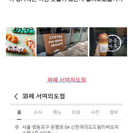
꽈페 서여의도점