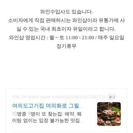
와인수입사도 있습니다.
소비자에게 직접 판매하시는 와인샵이라 유통가에 사
실 수 있는 국내 최초이자 유일이라고 합니다.
와인샵 영업시간 : 월 ~ 토 11:00 - 21:00 / 매주 일요일
정기휴무
http://m.place.naver.com/restaurant/1477443314
광고
여의도고기집 여의화로 그릴링
서비스, 대나무숲 힐링
10명중 9명이 또 찾는집! 예약, 웨
이팅 없이는 입장 불가능한 맛집
회식, 단체모임 추천!! 숯불화로구