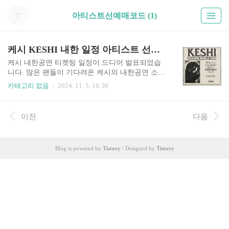
아티스트선예매코드 (1)
케시 KESHI 내한 일정 아티스트 선예매 티켓팅 좌석배치도
케시 내한공연 티켓팅 일정이 드디어 발표되었습
니다. 많은 팬들이 기다려온 케시의 내한공연 소개,
티켓팅 일정, 아티스트 선예매 방법에 관해 알려드
카테고리 없음
2024. 11. 5. 16:36
립니다. 티켓팅이 치열할 것으로 예상됩니다. 하루
먼저 티켓팅 할 수 있게 아래 버튼 통해서 무료로
아티스트 선예매 코드 지금 바로 신청하세요! 케
이전
다음
시 내한 티켓팅👆️위 버튼을 누르면 해당 페이지로
이동합니다 KESHI 내한공연 일정 / 티켓팅 선예
매 keshi: REQUIEM TOUR IN SEOUL 티켓 오픈-
Blog is powered by
Tistory
/ Designed by
Tistory
아티스트 선예매 일정 : 2024년 11월 11일 낮 12시
~ 2시 59분- 예매 일정 : 2024년 11월 12일 낮 12시
~ 티켓판매 인터파크 단독 케시 티켓팅 바로가기
👆️ 공연 일정 2025년 03월 01일 오후 7시 케시 내한
..