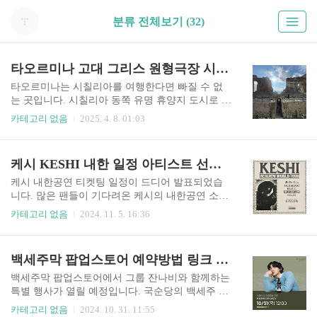
분류 전체보기 (32)
타오르미나 고대 그리스 원형극장 시칠리아 지중해 여행
타오르미나는 시칠리아를 여행한다면 빠질 수 없
는 곳입니다. 시칠리아 동쪽 유명 휴양지 도시로 비
수기에도 활기가 넘치는 곳이였어요. 아이와 로마
카테고리 없음
2025. 4. 8. 01:03
에서 시칠리아 몰타 아테네로 이어지는 지중해 여
행을 하고 왔는데요. 이번 여행 중 가장 인상 깊었
던 곳 중에 하나인 고대 그리스 원형극장이 있습니
케시 KESHI 내한 일정 아티스트 선예매 티켓팅 좌석배치도
다. 타오르미나의 고대 그리스 원형극장독일 시인
괴테가 작은 천국이라고 일컬은 곳, 타오르미나에
케시 내한공연 티켓팅 일정이 드디어 발표되었습
서 그 말을 실감할 수 있는 장소가 아마도 그리스
니다. 많은 팬들이 기다려온 케시의 내한공연 소개,
원형극장이 아닐까 생각합니다. 원형극장에 들어
티켓팅 일정, 아티스트 선예매 방법에 관해 알려드
카테고리 없음
2024. 11. 5. 16:36
서면 바다와 함께 펼쳐진 해안선과 그 옆으로 자리
립니다. 티켓팅이 치열할 것으로 예상됩니다. 하루
잡은 에트나 화산까지 아름다운 풍경에 압도되게
먼저 티켓팅 할 수 있게 아래 버튼 통해서 무료로
됩니다. 너무나 근사한 곳이어서 이 세상에서 가장
아티스트 선예매 코드 지금 바로 신청하세요! 케
백세주막 팝업스토어 예약방법 링크 잔나비 무료 공연 일정 시간
아름다운 원형극장이 아닐까라는 생각이 듭니
시 내한 티켓팅👆️위 버튼을 누르면 해당 페이지로
다. 하늘 바다 산 그리고 무대에 선 인..
이동합니다 KESHI 내한공연 일정 / 티켓팅 선예
백세주막 팝업스토어에서 그룹 잔나비와 함께하는
매 keshi: REQUIEM TOUR IN SEOUL 티켓 오픈-
특별 행사가 열릴 예정입니다. 국순당의 백세주 브
아티스트 선예매 일정 : 2024년 11월 11일 낮 12시
랜드가 주최하는 이번 팝업스토어 행사의 예약 방
카테고리 없음
2024. 10. 31. 11:55
~ 2시 59분- 예매 일정 : 2024년 11월 12일 낮 12시