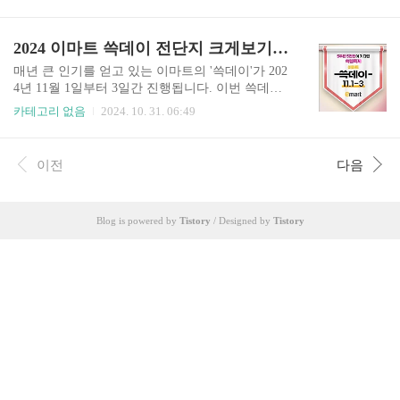
법과 링크 알려드립니다. 포토존과 굿즈 증정 외에
~ 티켓판매 인터파크 단독 케시 티켓팅 바로가기
잔나비의 무료 공연이 진행되어 많은 관심을 받고
👆️ 공연 일정 2025년 03월 01일 오후 7시 케시 내한
있습니다. 빠른 마감이 예상되니 아래 버튼 통해서
2024 이마트 쓱데이 전단지 크게보기 꼭 사야할 시그니처 쓱템
..
먼저 빠르게 예약하세요. 백세주막 지금 예약
백세주막 팝업스토어 예약 방법예약 일정: 사전 예
매년 큰 인기를 얻고 있는 이마트의 '쓱데이'가 202
약은 10월 31일 오후 12시부터 네이버 지도를 통해
4년 11월 1일부터 3일간 진행됩니다. 이번 쓱데이
가능합니다.예약 방법: 네이버 지도에서 백세주막
전단지 주요 내용 알려드립니다. 다양한 상품과 파
카테고리 없음
2024. 10. 31. 06:49
팝업스토어를 검색하고 방문 날짜와 인원 수를 선
격적인 할인으로 많은 사람들이 몰릴 것으로 예상
택해 예약할 수 있습니다 예약링크 바로가기 잔
되니 꼭 미리 보시고 마트 가시기 바랍니다. 무엇을
나비 무료 공연백세주막 팝업스토어에서는 어른이
살지 고민이라구요? 아래 버튼 통해서 꼭 사야하는
이전
다음
된 청춘들을 위해 가수 잔나비 무료 공연을 진행합
시그니처 TOP 12 상품들 빠르게 확인하세요. 시그
니다.잔나비의 공연은..
니처 할인상품 보기 2024 이마트 쓱데이 일정 및
전단지 보기 일정 2024 11월 1일 ~ 11월 3일 시그니
Blog is powered by
Tistory
/ Designed by
Tistory
처 TOP 12 꼭 사야할 쓱데이 1. 한우 전품목 50%2.
대게 50% 할인 28,800 원 행사카드 결제시3. 철원
오대쌀 20kg 59,900 원 신세계포인트 할인4. 대왕
쟁반짜장/튀김우동/라면 각 6,980 / 5,980 /..