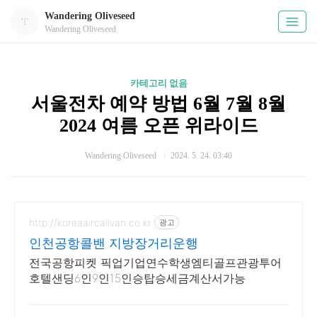
Wandering Oliveseed
Wandering Oliveseed
카테고리 없음
서울전차 예약 방법 6월 7월 8월
2024 여름 오픈 위라이드
Wandering Oliveseed
2024. 5. 24. 03:40
http://koreaaircallvan.co.kr
광고
인천공항콜밴 지방장거리운행
전국공항피켓 픽업기업연수학생엠티골프관광투어
호텔샌딩6인9인15인승탑승세금계산서가능