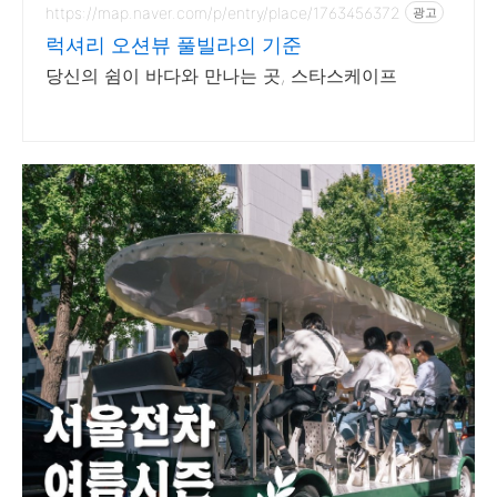
https://map.naver.com/p/entry/place/1763456372
광고
럭셔리 오션뷰 풀빌라의 기준
당신의 쉼이 바다와 만나는 곳, 스타스케이프