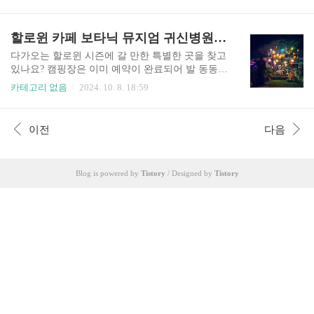
연장 인스파이어 셔틀까지 내한 콘서트 정보들을
고 있습니다. 방대한 음원 라이브러리와 맞춤형 추
알려드립니다. 아래 버튼 통해서 인스파이어 무료
천 시스템을 통해 사용자들은 자신의 취향에 맞는
셔틀 시간표와 장소 바로 알려드리니 공연날 헤매
할로윈 카페 보타닉 뮤지엄 귀신병원 가기 예약 예매 위치
음악을 쉽게 발견할 수 있습니다. 한국에서도 스포
지 마시고 즐거운 관람하세요! 인스파이어 무료셔
티파이는 인기 있는 플랫..
틀 👆️ 위 버튼을 누르면 해당페이지로 이동 인스파
다가오는 할로윈 시즌에 갈 만한 특별한 곳을 찾고
이어 무료 셔틀 보기 공연 당일 교통이 매우 혼잡할
있나요? 캠핑장은 이미 예약이 완료되어 발 동동
것이고 주차장 만차가 예상되니 인스파이어 무료
구르실 분들을 위해 누구든 방문할 수 있는 진해 보
카테고리 없음
2024. 10. 8. 18:59
셔틀 버스를 이용하시길 바랍니다. 무료셔틀 시간
탁닉뮤지엄 할로윈 특별 이벤트와 예매법 위치 등
표 및 위치 👆 셔틀 이용안내지하철(공항선) 공항
정보 드립니다. 할로윈 특별 이벤트로 많은 인원이
화물청사역에서 하차2번 출구 앞 아레나 무료 순환
몰리면 입장이 불가 할 수도 있으니 아래 버튼 통해
이전
다음
셔틀 버스 탑승인스파이어 아레나 하차공연이 끝
서 미리 예약해서 원하는 날짜 선점하세요. 보타닉
난 후 귀가하실 때에는 인천공항 제..
귀신병원 예약 할로윈 카페 보타닉 귀신병원 할
로윈 시즌이 다가오면 진해 보타닉 뮤지엄에서는
Blog is powered by
Tistory
/ Designed by
Tistory
매년 특별한 이벤트가 열립니다. 올해는 보타닉 귀
신병원 입니다. 할로윈 이벤트를 하는 곳 중 가장
멋진 기획력과 정성이 많이 들어간 곳이라고 생각
합니다. 할로윈카페 바로 예약 보타닉귀신병원
기간2024.10.01-2024.11.03 10월 1일부터 시작하여
약 ..