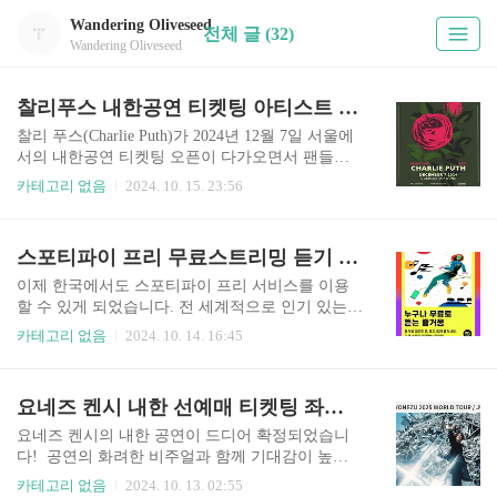
Wandering Oliveseed
전체 글 (32)
Wandering Oliveseed
찰리푸스 내한공연 티켓팅 아티스트 라이브네이션 선예매 하기 좌석배치도
찰리 푸스(Charlie Puth)가 2024년 12월 7일 서울에
서의 내한공연 티켓팅 오픈이 다가오면서 팬들의
뜨거운 관심을 받고 있습니다. 특히, 선예매는 경쟁
카테고리 없음
2024. 10. 15. 23:56
이 치열한 만큼 사전 준비가 매우 중요합니다. 이번
글에서 찰리 푸스 내한공연의 선예매 티켓팅 정보
를 모두 정리해 드리겠습니다. 선예매를 통해 대부
스포티파이 프리 무료스트리밍 듣기 한국에서도 시작 가입방법과 사용법
분의 티켓이 소진되니 아래 버튼 통해서 선예매에
꼭 참여하셔야 예매 성공하실 수 있습니다. 찰리
이제 한국에서도 스포티파이 프리 서비스를 이용
푸스 선예매 바로가기 찰리푸스 내한공연 티켓오
할 수 있게 되었습니다. 전 세계적으로 인기 있는
픈 안내 아티스트 선예매2024.10.16 12:00라이브네
음악 스트리밍 서비스인 스포티파이의 다양한 음
카테고리 없음
2024. 10. 14. 16:45
이션 선예매2024.10.17 12:00 ~ 14:59일반 티켓오픈
악과 팟캐스트를 무료로 들을 수 있습니다. 스포티
2024.10.18 12:00티켓 오픈 시간은 예고 없이 변경
파이 무료 스트리밍 가입 방법과 사용법 알려드릴
될 수 있습니다. 공연일정 / 장소2024. 12.07. / 고척
게요. 아래 버튼 통해서 누구나 무료로 듣는 즐거움
요네즈 켄시 내한 선예매 티켓팅 좌석 배치도 인스파이어 셔틀
스카..
을 지금 바로 즐겨보세요. 스포티파이 바로 듣기위
버튼을 누르면 해당 페이지로 이동합니다. 스포티
요네즈 켄시의 내한 공연이 드디어 확정되었습니
파이: 세계적 음악 스트리밍 선두주자 스포티파
다! 공연의 화려한 비주얼과 함께 기대감이 높아
이(Spotify)는 2008년 스웨덴에서 시작된 세계적인
지는 지금, 선예매 정보를 비롯하여 좌석배치와 공
카테고리 없음
2024. 10. 13. 02:55
음악 스트리밍 서비스로, 현재 184개국에서 이용되